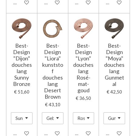
In winkelwagen
In winkelwagen
In winkelwagen
In winkelwage
Best-
Best-
Best-
Best-
Design
Design
Design
Design
"Dijon"
"Liora"
"Lyon"
"Moya"
douches
kunststo
douches
douches
lang
f
lang
lang
Sunny
douches
Rosé-
Gunmet
Bronze
lang
mat-
al
Desert
goud
€ 51,60
€ 42,50
Brown
€ 36,50
€ 43,10
In winkelwagen
In winkelwagen
In winkelwagen
In winkelwage