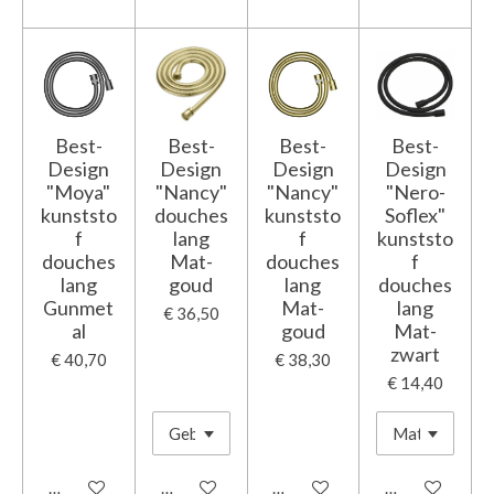
Best-
Best-
Best-
Best-
Design
Design
Design
Design
"Moya"
"Nancy"
"Nancy"
"Nero-
kunststo
douches
kunststo
Soflex"
f
lang
f
kunststo
douches
Mat-
douches
f
lang
goud
lang
douches
Gunmet
Mat-
lang
€ 36,50
al
goud
Mat-
zwart
€ 40,70
€ 38,30
€ 14,40
In winkelwagen
In winkelwagen
In winkelwagen
In winkelwage