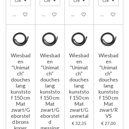
In winkelwagen
In winkelwagen
In winkelwagen
In winkelwage
Wiesbad
Wiesbad
Wiesbad
Wiesbad
en
en
en
en
"Unimat
"Unimat
"Unimat
"Unimat
ch"
ch"
ch"
ch"
douches
douches
douches
douches
lang
lang
lang
lang
kunststo
kunststo
kunststo
kunststo
f 150 cm
f 150 cm
f 150 cm
f 150 cm
Mat
Mat
Mat
Mat
zwart/G
zwart/G
zwart/G
zwart/R
eborstel
eborstel
unmetal
VS
d brons
d
€ 32,35
€ 27,00
koper
messing