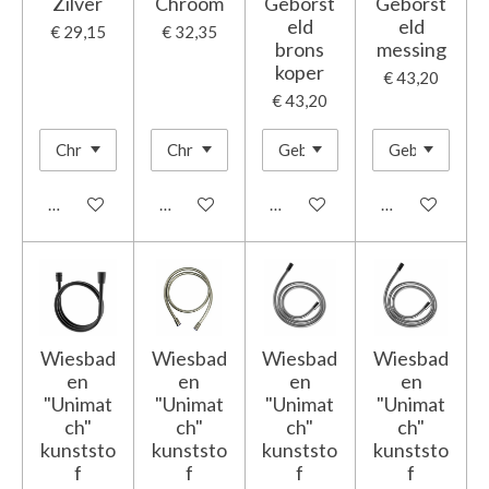
Zilver
Chroom
Geborst
Geborst
eld
eld
€ 29,15
€ 32,35
brons
messing
koper
€ 43,20
€ 43,20
In winkelwagen
In winkelwagen
In winkelwagen
In winkelwage
Wiesbad
Wiesbad
Wiesbad
Wiesbad
en
en
en
en
"Unimat
"Unimat
"Unimat
"Unimat
ch"
ch"
ch"
ch"
kunststo
kunststo
kunststo
kunststo
f
f
f
f