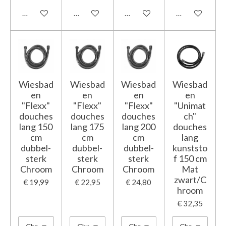
In winkelwagen
In winkelwagen
In winkelwagen
In winkelwage
Wiesbad
Wiesbad
Wiesbad
Wiesbad
en
en
en
en
"Flexx"
"Flexx"
"Flexx"
"Unimat
douches
douches
douches
ch"
lang 150
lang 175
lang 200
douches
cm
cm
cm
lang
dubbel-
dubbel-
dubbel-
kunststo
sterk
sterk
sterk
f 150 cm
Chroom
Chroom
Chroom
Mat
zwart/C
€ 19,99
€ 22,95
€ 24,80
hroom
€ 32,35