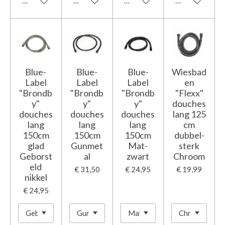
In winkelwagen
In winkelwagen
In winkelwagen
In winkelwage
Blue-
Blue-
Blue-
Wiesbad
Label
Label
Label
en
"Brondb
"Brondb
"Brondb
"Flexx"
y"
y"
y"
douches
douches
douches
douches
lang 125
lang
lang
lang
cm
150cm
150cm
150cm
dubbel-
glad
Gunmet
Mat-
sterk
Geborst
al
zwart
Chroom
eld
€ 31,50
€ 24,95
€ 19,99
nikkel
€ 24,95