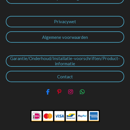
Privacywet
Algemene voorwaarden
Garantie/Onderhoud/Installatie-voorschriften/Product-
informatie
Contact
F
P
I
W
a
i
n
h
c
n
s
a
e
t
t
t
b
e
a
s
o
r
g
A
o
e
r
p