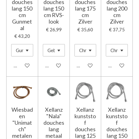
douches
douches
douches
douches
lang 150
lang 150
lang 175
lang 200
cm
cm RVS-
cm
cm
Gunmet
look
Zilver
Zilver
al
€ 26,99
€ 35,60
€ 37,75
€ 43,20
In winkelwagen
In winkelwagen
In winkelwagen
In winkelwage
Wiesbad
Xellanz
Xellanz
Xellanz
en
"Nala"
kunststo
kunststo
"Unimat
douches
f
f
ch"
lang
douches
douches
metalen
metaal
lang 125
lang 150