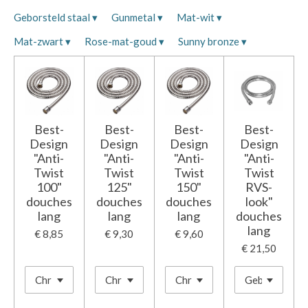
Geborsteld staal
▾
Gunmetal
▾
Mat-wit
▾
Mat-zwart
▾
Rose-mat-goud
▾
Sunny bronze
▾
Best-
Best-
Best-
Best-
Design
Design
Design
Design
"Anti-
"Anti-
"Anti-
"Anti-
Twist
Twist
Twist
Twist
100"
125"
150"
RVS-
douches
douches
douches
look"
lang
lang
lang
douches
lang
€ 8,85
€ 9,30
€ 9,60
€ 21,50