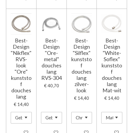
Best-
Best-
Best-
Best-
Design
Design
Design
Design
"Nikflex"
"Ore-
"Silflex"
"White-
RVS-
metal"
kunststo
Soflex"
look
douches
f
kunststo
"Ore"
lang
douches
f
kunststo
RVS-304
lang
douches
f
zilver-
lang
€ 40,70
douches
look
Mat-wit
lang
€ 14,40
€ 14,40
€ 14,40
In winkelwagen
In winkelwagen
In winkelwagen
In winkelwage