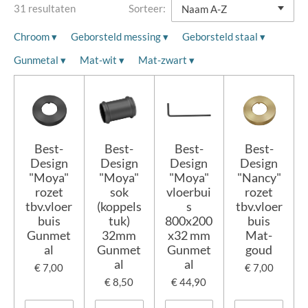
31 resultaten
Sorteer:
Chroom
▾
Geborsteld messing
▾
Geborsteld staal
▾
Gunmetal
▾
Mat-wit
▾
Mat-zwart
▾
Best-
Best-
Best-
Best-
Design
Design
Design
Design
"Moya"
"Moya"
"Moya"
"Nancy"
rozet
sok
vloerbui
rozet
tbv.vloer
(koppels
s
tbv.vloer
buis
tuk)
800x200
buis
Gunmet
32mm
x32 mm
Mat-
al
Gunmet
Gunmet
goud
al
al
€ 7,00
€ 7,00
€ 8,50
€ 44,90