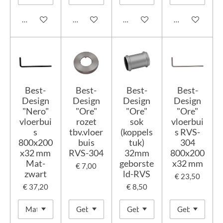
In winkelwagen
In winkelwagen
In winkelwagen
In winkelwage
Best-
Best-
Best-
Best-
Design
Design
Design
Design
"Nero"
"Ore"
"Ore"
"Ore"
vloerbui
rozet
sok
vloerbui
s
tbv.vloer
(koppels
s RVS-
800x200
buis
tuk)
304
x32 mm
RVS-304
32mm
800x200
Mat-
geborste
x32 mm
€ 7,00
zwart
ld-RVS
€ 23,50
€ 37,20
€ 8,50