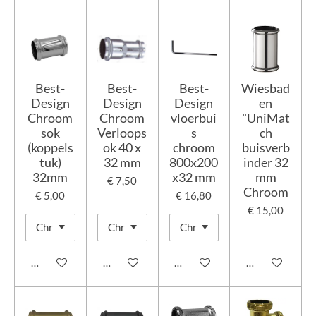
Best-
Best-
Best-
Wiesbad
Design
Design
Design
en
Chroom
Chroom
vloerbui
"UniMat
sok
Verloops
s
ch
(koppels
ok 40 x
chroom
buisverb
tuk)
32 mm
800x200
inder 32
32mm
x32 mm
mm
€ 7,50
Chroom
€ 5,00
€ 16,80
€ 15,00
In winkelwagen
In winkelwagen
In winkelwagen
In winkelwage