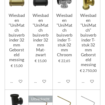
Wiesbad
Wiesbad
Wiesbad
Wiesbad
en
en
en
en
"UniMat
"UniMat
"UniMat
"UniMat
ch
ch
ch
ch"
buisverb
buisverb
buisverb
buisverb
inder 32
inder 32
inder T-
inder T-
mm
mm
stuk 32
stuk 32
Geborst
Mat-
mm
mm
eld
zwart
Chroom
Geborst
messing
eld
€ 15,00
€ 22,65
messing
€ 15,00
€ 2.750,00
In winkelwagen
In winkelwagen
In winkelwagen
In winkelwage
Uitverkocht