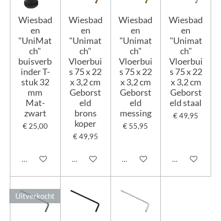
Wiesbad
Wiesbad
Wiesbad
Wiesbad
en
en
en
en
"UniMat
"Unimat
"Unimat
"Unimat
ch"
ch"
ch"
ch"
buisverb
Vloerbui
Vloerbui
Vloerbui
inder T-
s 75 x 22
s 75 x 22
s 75 x 22
stuk 32
x 3,2 cm
x 3,2 cm
x 3,2 cm
mm
Geborst
Geborst
Geborst
Mat-
eld
eld
eld staal
zwart
brons
messing
€ 49,95
koper
€ 25,00
€ 55,95
€ 49,95
In winkelwagen
Houd mij op de hoogte
In winkelwagen
In winkelwage
Uitverkocht