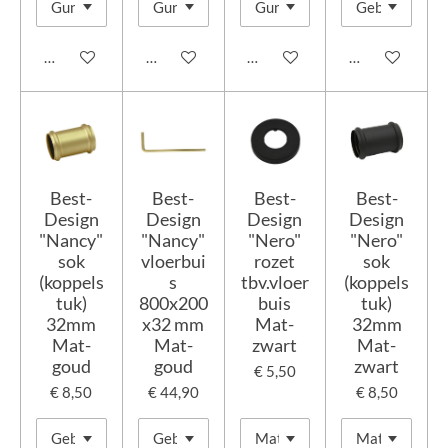
In winkelwagen
In winkelwagen
In winkelwagen
In winkelwage
Best-
Best-
Best-
Best-
Design
Design
Design
Design
"Nancy"
"Nancy"
"Nero"
"Nero"
sok
vloerbui
rozet
sok
(koppels
s
tbv.vloer
(koppels
tuk)
800x200
buis
tuk)
32mm
x32 mm
Mat-
32mm
Mat-
Mat-
zwart
Mat-
goud
goud
zwart
€ 5,50
€ 8,50
€ 44,90
€ 8,50