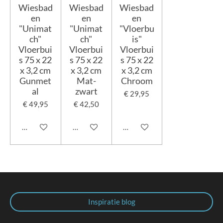
Wiesbad
Wiesbad
Wiesbad
en
en
en
"Unimat
"Unimat
"Vloerbu
ch"
ch"
is"
Vloerbui
Vloerbui
Vloerbui
s 75 x 22
s 75 x 22
s 75 x 22
x 3,2 cm
x 3,2 cm
x 3,2 cm
Gunmet
Mat-
Chroom
al
zwart
€ 29,95
€ 49,95
€ 42,50
Houd mij op de hoogte
In winkelwagen
In winkelwagen
Inspiratie blog