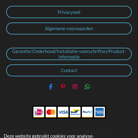
Privacywet
Algemene voorwaarden
Garantie/Onderhoud/Installatie-voorschriften/Product-
informatie
Contact
F
P
I
W
a
i
n
h
c
n
s
a
e
t
t
t
b
e
a
s
o
r
g
A
o
e
r
p
k
s
a
p
t
m
Deze website gebruikt cookies voor analyse-