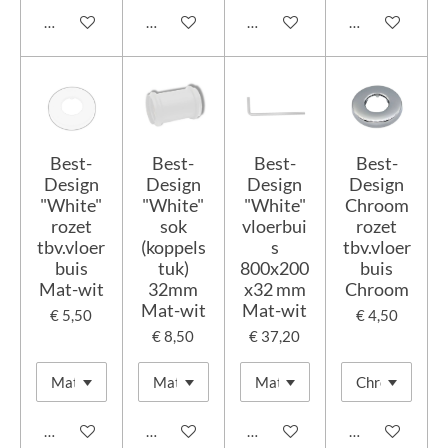
In winkelwagen
In winkelwagen
In winkelwagen
In winkelwage
Best-
Best-
Best-
Best-
Design
Design
Design
Design
"White"
"White"
"White"
Chroom
rozet
sok
vloerbui
rozet
tbv.vloer
(koppels
s
tbv.vloer
buis
tuk)
800x200
buis
Mat-wit
32mm
x32 mm
Chroom
Mat-wit
Mat-wit
€ 5,50
€ 4,50
€ 8,50
€ 37,20
In winkelwagen
In winkelwagen
In winkelwagen
In winkelwage