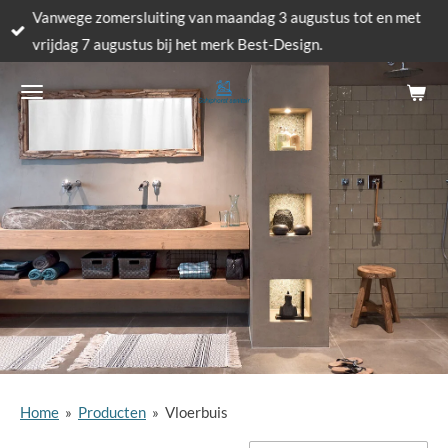
Vanwege zomersluiting van maandag 3 augustus tot en met
Ga
vrijdag 7 augustus bij het merk Best-Design.
direct
naar
de
hoofdinhoud
Home
»
Producten
»
Vloerbuis