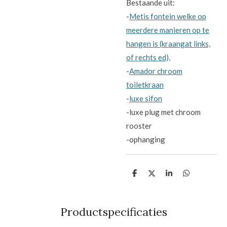
Bestaande uit:
-
Metis fontein welke op
meerdere manieren op te
hangen is (kraangat links,
of rechts ed),
-
Amador chroom
toiletkraan
-
luxe sifon
-luxe plug met chroom
rooster
-ophanging
D
D
S
D
e
e
h
e
l
e
a
l
e
l
r
e
n
e
n
Productspecificaties