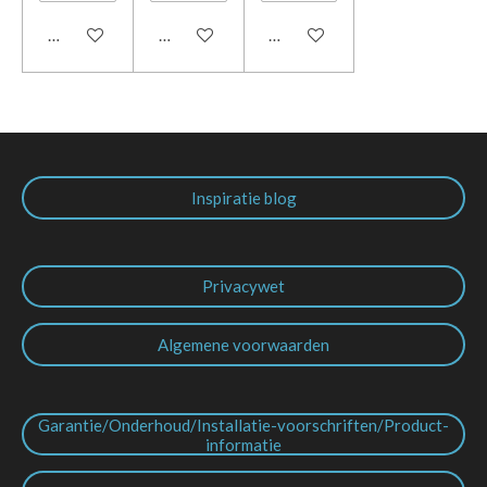
In winkelwagen
In winkelwagen
In winkelwagen
Inspiratie blog
Privacywet
Algemene voorwaarden
Garantie/Onderhoud/Installatie-voorschriften/Product-
informatie