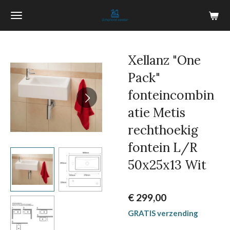
Ga
direct
naar
de
Xellanz "One
hoofdinhoud
Pack"
fonteincombin
atie Metis
rechthoekig
fontein L/R
50x25x13 Wit
€ 299,00
GRATIS verzending