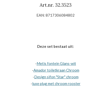
Art.nr. 32.3523
EAN: 8717306084802
Deze set bestaat uit:
-
Metis fontein Glans-wit
-
Amador toiletkraan
Chroom
-
Design sifon "Star" chroom
-
luxe plug met chroom rooster