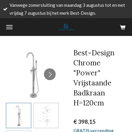
Vanwege zomersluiting van maandag 3 augustus tot en met
Ga
vrijdag 7 augustus bij het merk Best-Design.
direct
naar
de
hoofdinhoud
Best-Design
Chrome
"Power"
Vrijstaande
Badkraan
H=120cm
€ 398,15
GRATIS verzending