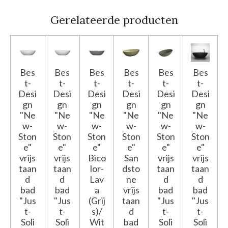
Gerelateerde producten
Bes
Bes
Bes
Bes
Bes
Bes
t-
t-
t-
t-
t-
t-
Desi
Desi
Desi
Desi
Desi
Desi
gn
gn
gn
gn
gn
gn
"Ne
"Ne
"Ne
"Ne
"Ne
"Ne
w-
w-
w-
w-
w-
w-
Ston
Ston
Ston
Ston
Ston
Ston
e"
e"
e"
e"
e"
e"
vrijs
vrijs
Bico
San
vrijs
vrijs
taan
taan
lor-
dsto
taan
taan
d
d
Lav
ne
d
d
bad
bad
a
vrijs
bad
bad
"Jus
"Jus
(Grij
taan
"Jus
"Jus
t-
t-
s)/
d
t-
t-
Soli
Soli
Wit
bad
Soli
Soli