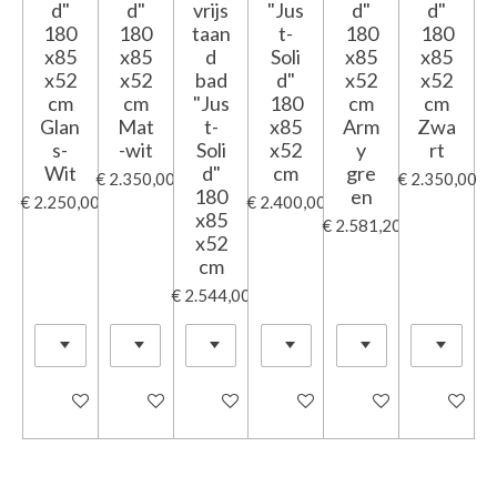
d"
d"
vrijs
"Jus
d"
d"
180
180
taan
t-
180
180
x85
x85
d
Soli
x85
x85
x52
x52
bad
d"
x52
x52
cm
cm
"Jus
180
cm
cm
Glan
Mat
t-
x85
Arm
Zwa
s-
-wit
Soli
x52
y
rt
Wit
d"
cm
gre
€ 2.350,00
€ 2.350,00
180
en
€ 2.250,00
€ 2.400,00
x85
€ 2.581,20
x52
cm
€ 2.544,00
In winkelwagen
In winkelwagen
In winkelwagen
In winkelwagen
In winkelwagen
In winkel