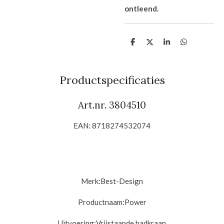
ontleend.
D
D
S
D
e
e
h
e
l
e
a
l
e
l
r
e
n
e
n
Productspecificaties
Art.nr. 3804510
EAN: 8718274532074
Merk:
Best-Design
Productnaam:
Power
Uitvoering:
Vrijstaande badkraan