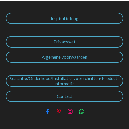
Inspiratie blog
Privacywet
Algemene voorwaarden
Garantie/Onderhoud/Installatie-voorschriften/Product-
informatie
Contact
F
P
I
W
a
i
n
h
c
n
s
a