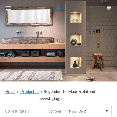
Ga
direct
naar
de
hoofdinhoud
Home
»
Producten
»
Regendouche Muur & plafond
bevestigingen
86 resultaten
Sorteer: