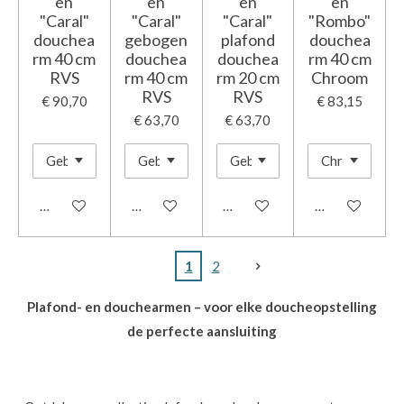
en
en
en
en
"Caral"
"Caral"
"Caral"
"Rombo"
douchea
gebogen
plafond
douchea
rm 40 cm
douchea
douchea
rm 40 cm
RVS
rm 40 cm
rm 20 cm
Chroom
RVS
RVS
€ 90,70
€ 83,15
€ 63,70
€ 63,70
In winkelwagen
In winkelwagen
In winkelwagen
In winkelwage
1
2
Plafond- en douchearmen – voor elke doucheopstelling
de perfecte aansluiting