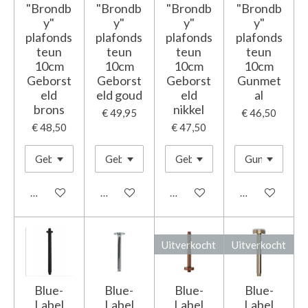
"Brondb
"Brondb
"Brondb
"Brondb
y"
y"
y"
y"
plafonds
plafonds
plafonds
plafonds
teun
teun
teun
teun
10cm
10cm
10cm
10cm
Geborst
Geborst
Geborst
Gunmet
eld
eld goud
eld
al
brons
nikkel
€ 49,95
€ 46,50
€ 48,50
€ 47,50
In winkelwagen
In winkelwagen
In winkelwagen
In winkelwage
Uitverkocht
Uitverkocht
Blue-
Blue-
Blue-
Blue-
Label
Label
Label
Label