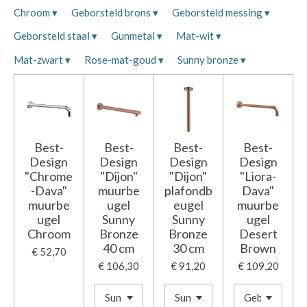
Chroom
▾
Geborsteld brons
▾
Geborsteld messing
▾
Geborsteld staal
▾
Gunmetal
▾
Mat-wit
▾
Mat-zwart
▾
Rose-mat-goud
▾
Sunny bronze
▾
Best-
Best-
Best-
Best-
Design
Design
Design
Design
"Chrome
"Dijon"
"Dijon"
"Liora-
-Dava"
muurbe
plafondb
Dava"
muurbe
ugel
eugel
muurbe
ugel
Sunny
Sunny
ugel
Chroom
Bronze
Bronze
Desert
40 cm
30 cm
Brown
€ 52,70
€ 106,30
€ 91,20
€ 109,20