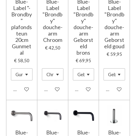
Blue-
Blue-
Blue-
Blue-
Label "-
Label
Label
Label
Brondby
"Brondb
"Brondb
"Brondb
"
y"
y"
y"
plafonds
douche-
douche-
douche-
teun
arm
arm
arm
20cm
Chroom
Geborst
Geborst
Gunmet
eld
eld goud
€ 42,50
al
brons
€ 59,95
€ 58,50
€ 69,95
In winkelwagen
In winkelwagen
In winkelwagen
In winkelwage
Blue-
Blue-
Blue-
Blue-