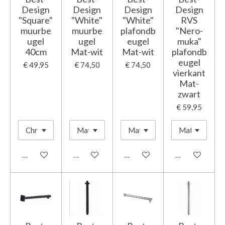
Design
Design
Design
Design
"Square"
"White"
"White"
RVS
muurbe
muurbe
plafondb
"Nero-
ugel
ugel
eugel
muka"
40cm
Mat-wit
Mat-wit
plafondb
eugel
€ 49,95
€ 74,50
€ 74,50
vierkant
Mat-
zwart
€ 59,95
In winkelwagen
In winkelwagen
In winkelwagen
In winkelwage