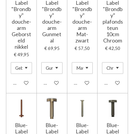
Label
Label
Label
Label
"Brondb
"Brondb
"Brondb
"Brondb
y"
y"
y"
y"
douche-
douche-
douche-
plafonds
arm
arm
arm
teun
Geborst
Gunmet
Mat-
10cm
eld
al
zwart
Chroom
nikkel
€ 69,95
€ 57,50
€ 42,50
€ 49,95
In winkelwagen
In winkelwagen
In winkelwagen
In winkelwage
Blue-
Blue-
Blue-
Blue-
Label
Label
Label
Label