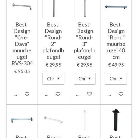
Best-
Best-
Best-
Best-
Design
Design
Design
Design
"Ore-
"Rond-
"Rond-
"Rond"
Dava"
2"
3"
muurbe
muurbe
plafondb
plafondb
ugel 40
ugel
eugel
eugel
cm
RVS-304
€ 29,95
€ 29,95
€ 49,95
€ 95,05
In winkelwagen
In winkelwagen
In winkelwagen
In winkelwage
Best-
Best-
Best-
Best-