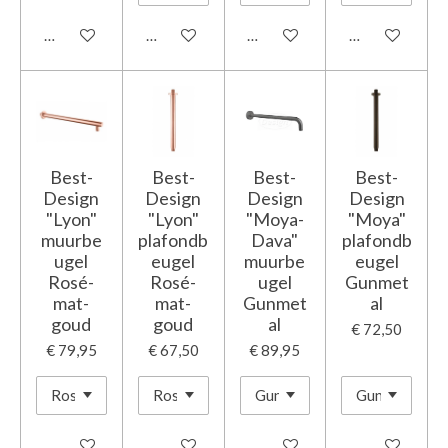
In winkelwagen
In winkelwagen
In winkelwagen
In winkelwage
Best-
Best-
Best-
Best-
Design
Design
Design
Design
"Lyon"
"Lyon"
"Moya-
"Moya"
muurbe
plafondb
Dava"
plafondb
ugel
eugel
muurbe
eugel
Rosé-
Rosé-
ugel
Gunmet
mat-
mat-
Gunmet
al
goud
goud
al
€ 72,50
€ 79,95
€ 67,50
€ 89,95
In winkelwagen
In winkelwagen
In winkelwagen
In winkelwage