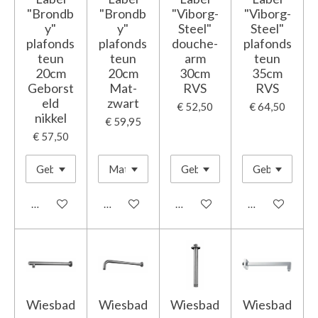
"Brondb
"Brondb
"Viborg-
"Viborg-
y"
y"
Steel"
Steel"
plafonds
plafonds
douche-
plafonds
teun
teun
arm
teun
20cm
20cm
30cm
35cm
Geborst
Mat-
RVS
RVS
eld
zwart
€ 52,50
€ 64,50
nikkel
€ 59,95
€ 57,50
In winkelwagen
In winkelwagen
In winkelwagen
In winkelwage
Wiesbad
Wiesbad
Wiesbad
Wiesbad