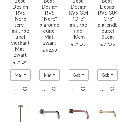
Best-
Best-
Best-
Best-
Design
Design
Design
Design
RVS
RVS
RVS-304
RVS-304
"Nero-
"Nero"
"Ore"
"Ore"
tory "
plafondb
muurbe
plafondb
muurbe
eugel
ugel
eugel
ugel
Mat-
40cm
30cm
vierkant
zwart
€ 79,95
€ 79,95
Mat-
€ 62,50
zwart
€ 79,99
In winkelwagen
In winkelwagen
In winkelwagen
In winkelwage