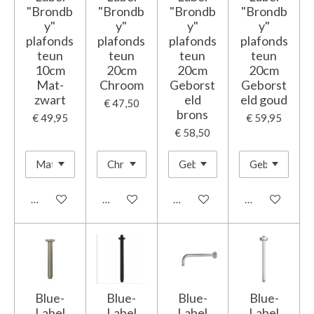
"Brondb
"Brondb
"Brondb
"Brondb
y"
y"
y"
y"
plafonds
plafonds
plafonds
plafonds
teun
teun
teun
teun
10cm
20cm
20cm
20cm
Mat-
Chroom
Geborst
Geborst
zwart
eld
eld goud
€ 47,50
brons
€ 49,95
€ 59,95
€ 58,50
In winkelwagen
In winkelwagen
Houd mij op de hoogte
Houd mij op d
Blue-
Blue-
Blue-
Blue-
Label
Label
Label
Label